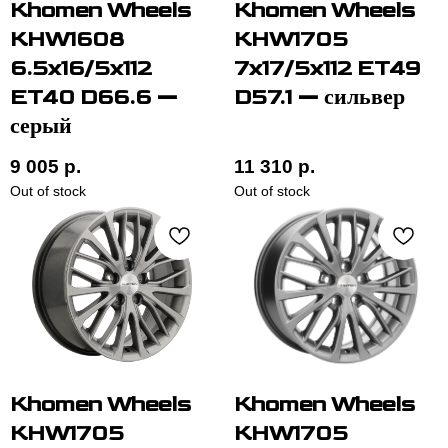
Khomen Wheels
Khomen Wheels
KHW1608
KHW1705
6.5x16/5x112
7x17/5x112 ET49
ET40 D66.6 —
D57.1 — сильвер
серый
+7
9 005
р.
11 310
р.
Out of stock
Out of stock
ОТПРАВИТЬ
НАВИГАЦИЯ
ИНФОРМАЦИЯ
Khomen Wheels
Khomen Wheels
Политика
ГЛАВНАЯ
конфиденциальности
KHW1705
KHW1705
КАТАЛОГ
По