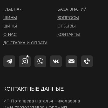
КОНТАКТНЫЕ ДАННЫЕ
ИП Потапцева Наталья Николаевна
ИНН 700702273520 / ОГРНИП
320703100037721
Юр. адрес: 634040 , г. Томск , ул. Бела Куна 10-
27
Тел.
+79234223466
E-Mail: wheels.berry@yandex.ru
© ВИЛСБЕРИ. 2026
*Instagram — проект Meta Platforms Inc.,
деятельность которой запрещена на
территории РФ