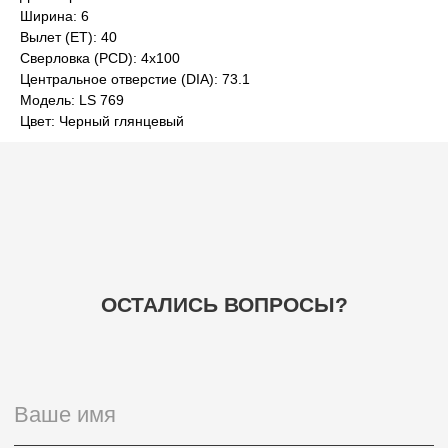
Ширина: 6
Вылет (ET): 40
Сверловка (PCD): 4x100
Центральное отверстие (DIA): 73.1
Модель: LS 769
+7
Цвет: Черный глянцевый
ОТПРАВИТЬ
НАВИГАЦИЯ
ГЛАВНАЯ
БАЗА ЗНАНИЙ
ШИНЫ
ВОПРОСЫ
По
ШИНЫ
ОТЗЫВЫ
об