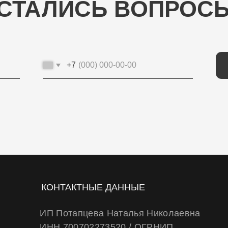
+7
ОТП
КОНТАКТНЫЕ ДАННЫЕ
ИП Потапцева Наталья Николаевна
ИНН 700702273520 / ОГРНИП
320703100037721
Юр. адрес: 634040 , г. Томск , ул. Бела Куна
10-27
Тел.
+79234223466
E-Mail: wheels.berry@yandex.ru