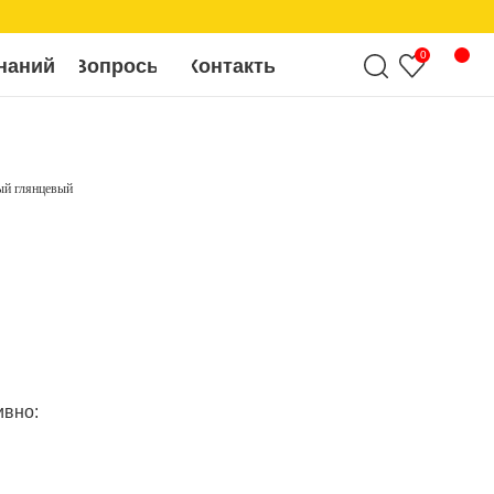
0
росы
Контакты
ый глянцевый
ивно: