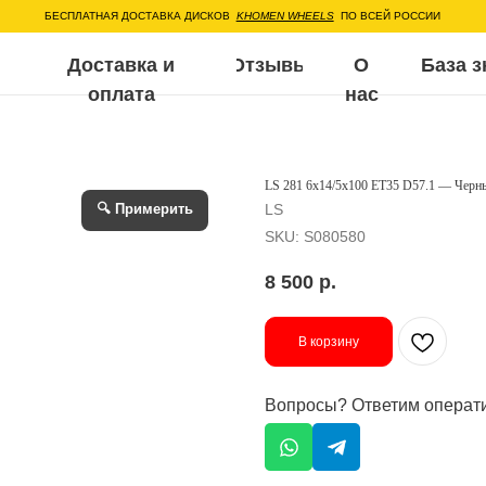
ЕСПЛАТНАЯ ДОСТАВКА ДИСКОВ
KHOMEN WHEELS
ПО ВСЕЙ РОССИИ
Доставка и
Отзывы
О
База знаний
Воп
оплата
нас
LS 281 6x14/5x100 ET35 D57.1 — Черн
🔍 Примерить
LS
SKU:
S080580
8 500
р.
В корзину
Вопросы? Ответим операт