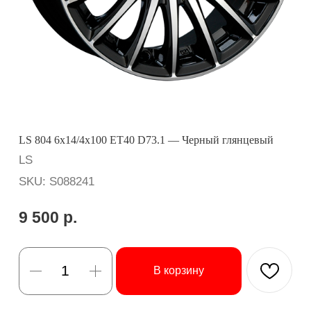
LS 804 6x14/4x100 ET40 D73.1 — Черный глянцевый
LS
SKU:
S088241
9 500
р.
В корзину
Вопросы? Ответим оперативно:
Бренд: LS
Диаметр: 14
Ширина: 6
Вылет (ET): 40
Сверловка (PCD): 4x100
Центральное отверстие (DIA): 73.1