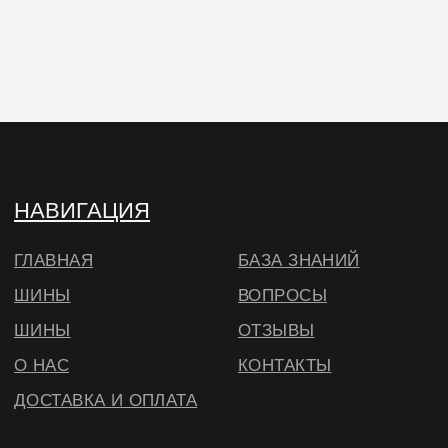
Юр. адрес: 634040 , г. Томск , ул. Бела Куна 10-
27
Тел.
+79234223466
E-Mail: wheels.berry@yandex.ru
© ВИЛСБЕРИ. 2026
*Instagram — проект Meta Platforms Inc.,
деятельность которой запрещена на
территории РФ
Согласие на использование cookie
в соответствии с
нашей политикой
🔍 Примерить
ОКЕЙ, БОЛЬШЕ НЕ ПОКАЗЫВАТЬ