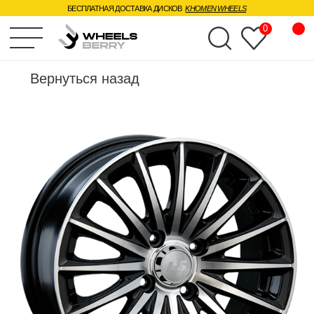
БЕСПЛАТНАЯ ДОСТАВКА ДИСКОВ
KHOMEN WHEELS
0
Главная
Вернуться назад
Диски
Шины
Доставка и 
Отзывы
О нас
База знаний
Вопросы
Контакты