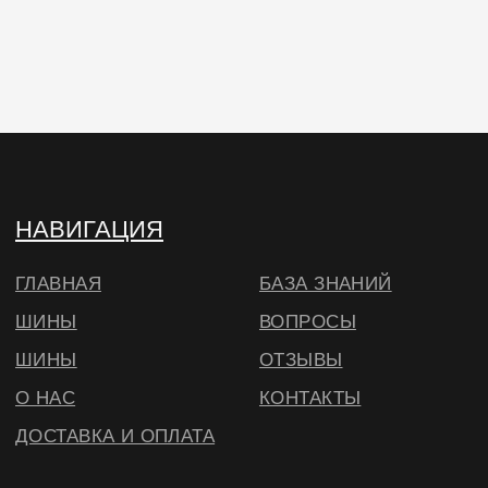
Юр. адрес: 634040 , г. Томск , ул. Бела Куна 10-
27
Тел.
+79234223466
E-Mail: wheels.berry@yandex.ru
© ВИЛСБЕРИ. 2026
*Instagram — проект Meta Platforms Inc.,
деятельность которой запрещена на
территории РФ
Согласие на использование cookie
в соответствии с
нашей политикой
🔍 Примерить
ОКЕЙ, БОЛЬШЕ НЕ ПОКАЗЫВАТЬ