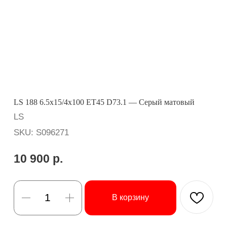
LS 188 6.5x15/4x100 ET45 D73.1 — Серый матовый
LS
SKU:
S096271
10 900
р.
В корзину
Вопросы? Ответим оперативно:
Бренд: LS
Диаметр: 15
Ширина: 6.5
Вылет (ET): 45
Сверловка (PCD): 4x100
Центральное отверстие (DIA): 73.1