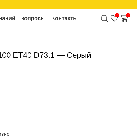
0
0
росы
Контакты
x100 ET40 D73.1 — Серый
ивно: