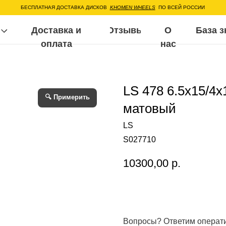
ЕСПЛАТНАЯ ДОСТАВКА ДИСКОВ
KHOMEN WHEELS
ПО ВСЕЙ РОССИИ
Доставка и
Отзывы
О
База знаний
Воп
оплата
нас
LS 478 6.5x15/4
🔍 Примерить
матовый
LS
S027710
10300,00
р.
Вопросы? Ответим операт