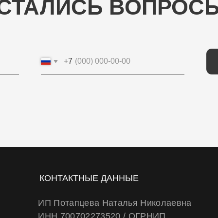
+7
ОТП
КОНТАКТНЫЕ ДАННЫЕ
ИП Потапцева Наталья Николаевна
ИНН 700702273520 / ОГРНИП
320703100037721
Юр. адрес: 634040 , г. Томск , ул. Бела Куна
10-27
Тел.
+79234223466
E-Mail: wheels.berry@yandex.ru