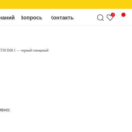
0
росы
Контакты
T50 D60.1 — черный глянцевый
ивно: