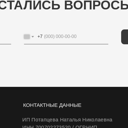
+7
ОТП
КОНТАКТНЫЕ ДАННЫЕ
ИП Потапцева Наталья Николаевна
ИНН 700702273520 / ОГРНИП
320703100037721
Юр. адрес: 634040 , г. Томск , ул. Бела Куна
10-27
Тел.
+79234223466
E-Mail: wheels.berry@yandex.ru