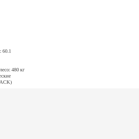
 60.1
есо: 480 кг
еские
LACK)