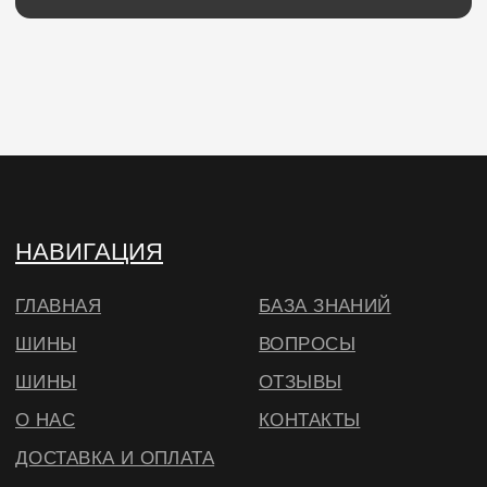
320703100037721
Юр. адрес: 634040 , г. Томск , ул. Бела Куна 10-
27
Тел.
+79234223466
E-Mail: wheels.berry@yandex.ru
© ВИЛСБЕРИ. 2026
*Instagram — проект Meta Platforms Inc.,
деятельность которой запрещена на
территории РФ
Согласие на использование cookie
в соответствии с
нашей политикой
🔍 Примерить
ОКЕЙ, БОЛЬШЕ НЕ ПОКАЗЫВАТЬ