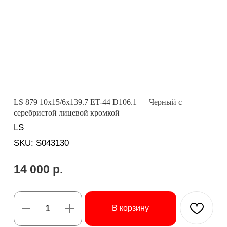
LS 879 10x15/6x139.7 ET-44 D106.1 — Черный с
серебристой лицевой кромкой
LS
SKU:
S043130
14 000
р.
В корзину
Вопросы? Ответим оперативно:
Бренд: LS
Диаметр: 15
Ширина: 10
Вылет (ET): -44
Сверловка (PCD): 6x139.7