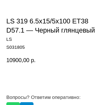
LS
S031805
10900,00
р.
Вопросы? Ответим оперативно:
Бренд: LS
Диаметр: 15
Ширина: 6.5
Вылет (ET): 38
Сверловка (PCD): 5x100
Центральное отверстие (DIA): 57.1
Модель: LS 319