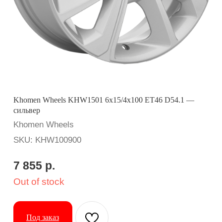
Khomen Wheels KHW1501 6x15/4x100 ET46 D54.1 —
сильвер
Khomen Wheels
SKU:
KHW100900
7 855
р.
Out of stock
Под заказ
Вопросы? Ответим оперативно:
Применимость: Kia Rio II
Бренд: Khomen Wheels
Диаметр: 15