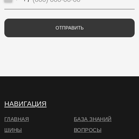
ИП Потапцева Наталья Николаевна
ИНН 700702273520 / ОГРНИП
320703100037721
Юр. адрес: 634040 , г. Томск , ул. Бела Куна 10-
27
Тел.
+79234223466
E-Mail: wheels.berry@yandex.ru
© ВИЛСБЕРИ. 2026
*Instagram — проект Meta Platforms Inc.,
деятельность которой запрещена на
территории РФ
Согласие на использование cookie
в соответствии с
нашей политикой
🔍 Примерить
ОКЕЙ, БОЛЬШЕ НЕ ПОКАЗЫВАТЬ