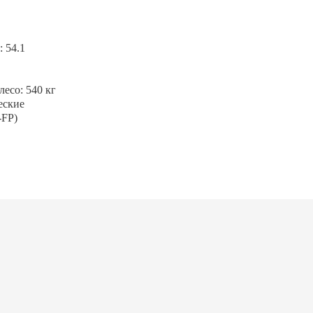
 54.1
есо: 540 кг
еские
-FP)