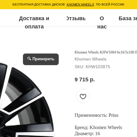
ЕСПЛАТНАЯ ДОСТАВКА ДИСКОВ
KHOMEN WHEELS
ПО ВСЕЙ РОССИИ
Доставка и
Отзывы
О
База знаний
Воп
оплата
нас
Khomen Wheels KHW1604 6x16/5x100 E
🔍 Примерить
Khomen Wheels
SKU:
KHW103875
9 715
р.
Применимость: Prius
Бренд: Khomen Wheels
Диаметр: 16