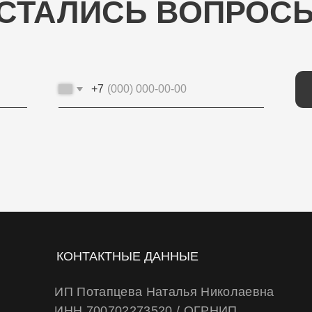
+7
ОТП
КОНТАКТНЫЕ ДАННЫЕ
ИП Потапцева Наталья Николаевна
ИНН 700702273520 / ОГРНИП
320703100037721
Юр. адрес: 634040 , г. Томск , ул. Бела Куна
10-27
Тел.
+79234223466
E-Mail: wheels.berry@yandex.ru