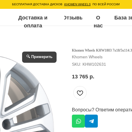
ЕСПЛАТНАЯ ДОСТАВКА ДИСКОВ
KHOMEN WHEELS
ПО ВСЕЙ РОССИИ
Доставка и
Отзывы
О
База знаний
Воп
оплата
нас
Khomen Wheels KHW1803 7x18/5x114.3 
🔍 Примерить
Khomen Wheels
SKU:
KHW102631
13 765
р.
Вопросы? Ответим операт