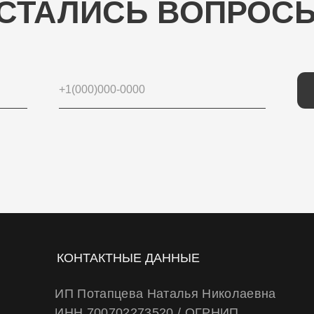
ОТП
КОНТАКТНЫЕ ДАННЫЕ
ИП Потапцева Наталья Николаевна
ИНН 700702273520 / ОГРНИП
320703100037721
Юр. адрес: 634040 , г. Томск , ул. Бела Куна
10-27
Тел.
+79234223466
E-Mail: wheels.berry@yandex.ru