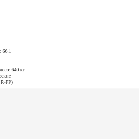
 66.1
есо: 640 кг
еские
ER-FP)