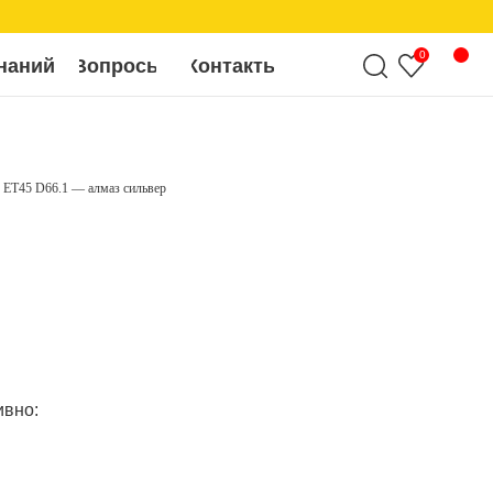
0
росы
Контакты
ET45 D66.1 — алмаз сильвер
ивно: