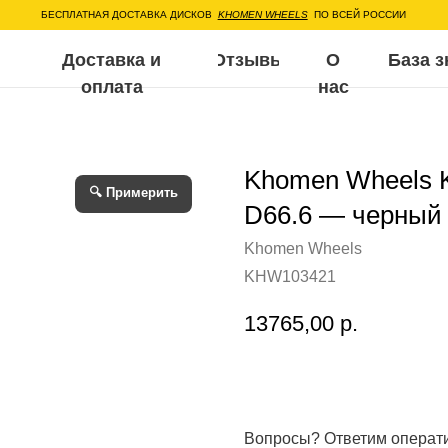
ЕСПЛАТНАЯ ДОСТАВКА ДИСКОВ
KHOMEN WHEELS
ПО ВСЕЙ РОССИИ
Доставка и
Отзывы
О
База знаний
Воп
оплата
нас
Khomen Wheels 
🔍 Примерить
D66.6 — черный
Khomen Wheels
KHW103421
13765,00
р.
Вопросы? Ответим операт