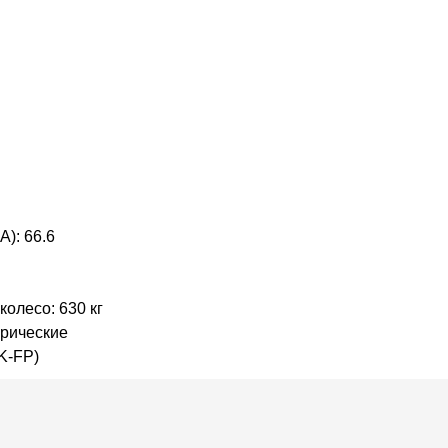
A): 66.6
колесо: 630 кг
рические
K-FP)