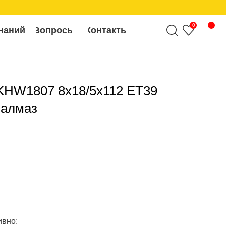
0
росы
Контакты
KHW1807 8x18/5x112 ET39
 алмаз
ивно: