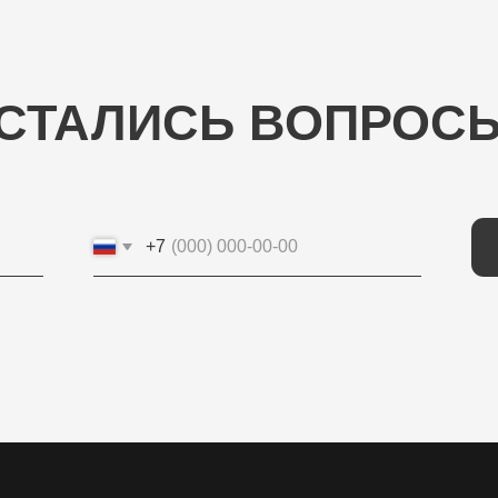
АЛИСЬ ВОПРОСЫ?
+7
ОТП
КОНТАКТНЫЕ ДАННЫЕ
ИП Потапцева Наталья Николаевна
ИНН 700702273520 / ОГРНИП
320703100037721
Юр. адрес: 634040 , г. Томск , ул. Бела Куна