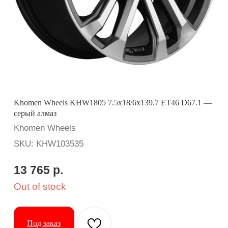
Khomen Wheels KHW1805 7.5x18/6x139.7 ET46 D67.1 —
серый алмаз
Khomen Wheels
SKU:
KHW103535
13 765
р.
Out of stock
Под заказ
Вопросы? Ответим оперативно:
Применимость: Mitsubishi Pajero
Бренд: Khomen Wheels
Диаметр: 18