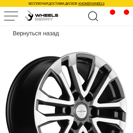
БЕСПЛАТНАЯ ДОСТАВКА ДИСКОВ
KHOMEN WHEELS
Главная
Вернуться назад
Диски
Шины
Доставка и 
Отзывы
О нас
База знаний
Вопросы
Контакты