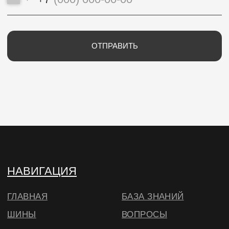
ИП Потапцева Наталья Николаевна
ИНН 700702273520 / ОГРНИП
320703100037721
Юр. адрес: 634040 , г. Томск , ул. Бела Куна 10-
27
Тел.
+79234223466
E-Mail: wheels.berry@yandex.ru
© ВИЛСБЕРИ. 2026
*Instagram — проект Meta Platforms Inc.,
деятельность которой запрещена на
территории РФ
Согласие на использование cookie
в соответствии с
нашей политикой
🔍 Примерить
ОКЕЙ, БОЛЬШЕ НЕ ПОКАЗЫВАТЬ