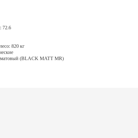
 72.6
есо: 820 кг
ческие
ый матовый (BLACK MATT MR)