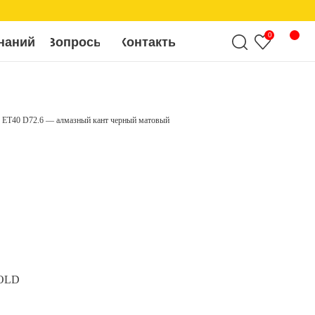
0
росы
Контакты
 ET40 D72.6 — алмазный кант черный матовый
 OLD