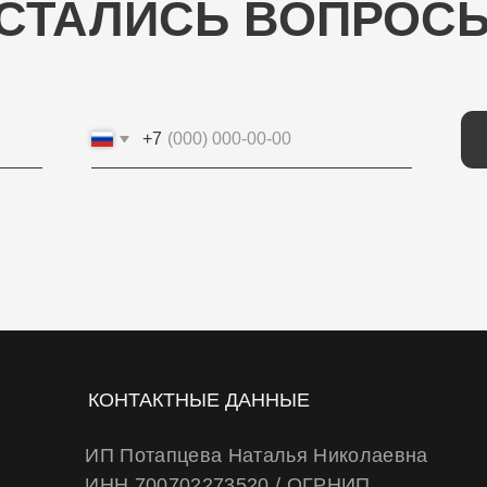
+7
ОТП
КОНТАКТНЫЕ ДАННЫЕ
ИП Потапцева Наталья Николаевна
ИНН 700702273520 / ОГРНИП
320703100037721
Юр. адрес: 634040 , г. Томск , ул. Бела Куна
10-27
Тел.
+79234223466
E-Mail: wheels.berry@yandex.ru