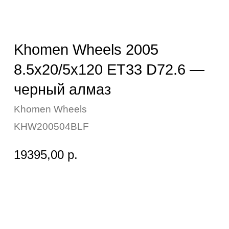
черный алмаз
Khomen Wheels
KHW200504BLF
19395,00
р.
Вопросы? Ответим оперативно:
Применимость: BMW 3-Series
Бренд: Khomen Wheels
Диаметр: 20
Ширина: 8.5
Вылет (ET): 33
Сверловка (PCD): 5x120