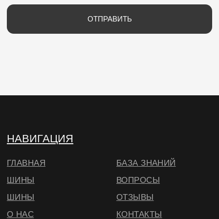
ИНН 700702273520 / ОГРНИП
320703100037721
Юр. адрес: 634040 , г. Томск , ул. Бела Куна 10-
27
Тел.
+79234223466
E-Mail: wheels.berry@yandex.ru
© ВИЛСБЕРИ. 2026
*Instagram — проект Meta Platforms Inc.,
деятельность которой запрещена на
территории РФ
Согласие на использование cookie
в соответствии с
нашей политикой
🔍 Примерить
ОКЕЙ, БОЛЬШЕ НЕ ПОКАЗЫВАТЬ