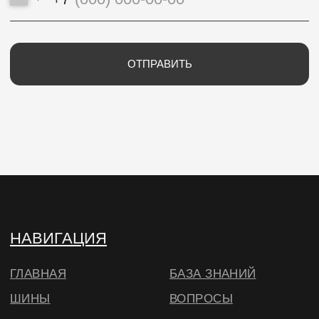
ИП Потапцева Наталья Николаевна
ИНН 700702273520 / ОГРНИП
320703100037721
Юр. адрес: 634040 , г. Томск , ул. Бела Куна 10-
27
Тел.
+79234223466
E-Mail: wheels.berry@yandex.ru
© ВИЛСБЕРИ. 2026
*Instagram — проект Meta Platforms Inc.,
деятельность которой запрещена на
территории РФ
Согласие на использование cookie
в соответствии с
нашей политикой
🔍 Примерить
ОКЕЙ, БОЛЬШЕ НЕ ПОКАЗЫВАТЬ