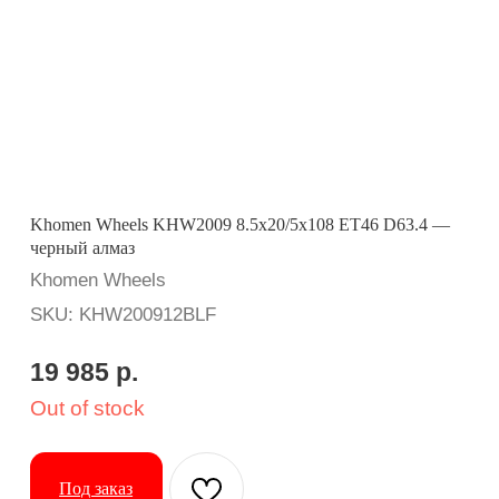
Khomen Wheels KHW2009 8.5x20/5x108 ET46 D63.4 —
черный алмаз
Khomen Wheels
SKU:
KHW200912BLF
19 985
р.
Out of stock
Под заказ
Вопросы? Ответим оперативно:
Применимость: Geely Tugella
Бренд: Khomen Wheels
Диаметр: 20