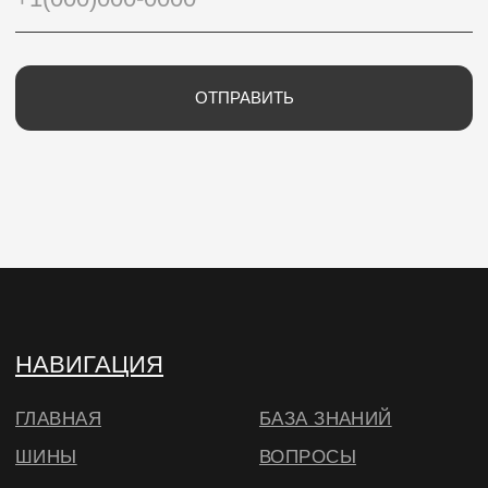
ИП Потапцева Наталья Николаевна
ИНН 700702273520 / ОГРНИП
320703100037721
Юр. адрес: 634040 , г. Томск , ул. Бела Куна 10-
27
Тел.
+79234223466
E-Mail: wheels.berry@yandex.ru
© ВИЛСБЕРИ. 2026
*Instagram — проект Meta Platforms Inc.,
деятельность которой запрещена на
территории РФ
Согласие на использование cookie
в соответствии с
нашей политикой
🔍 Примерить
ОКЕЙ, БОЛЬШЕ НЕ ПОКАЗЫВАТЬ