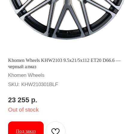
Khomen Wheels KHW2103 9.5x21/5x112 ET20 D66.6 —
черный алмаз
Khomen Wheels
SKU:
KHW210301BLF
23 255
р.
Out of stock
Под заказ
Вопросы? Ответим оперативно:
Применимость: X5/X6/X7
Бренд: Khomen Wheels
Диаметр: 21