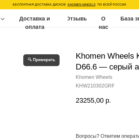
ЕСПЛАТНАЯ ДОСТАВКА ДИСКОВ
KHOMEN WHEELS
ПО ВСЕЙ РОССИИ
Доставка и
Отзывы
О
База знаний
Воп
оплата
нас
Khomen Wheels 
🔍 Примерить
D66.6 — серый 
Khomen Wheels
KHW210302GRF
23255,00
р.
Вопросы? Ответим операт