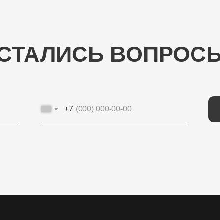
АЛИСЬ ВОПРОСЫ?
+7
ОТП
КОНТАКТНЫЕ ДАННЫЕ
ИП Потапцева Наталья Николаевна
ИНН 700702273520 / ОГРНИП
320703100037721
Юр. адрес: 634040 , г. Томск , ул. Бела Куна