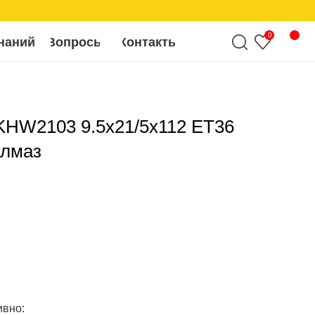
0
росы
Контакты
KHW2103 9.5x21/5x112 ET36
алмаз
ивно: