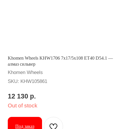
Khomen Wheels KHW1706 7x17/5x108 ET40 D54.1 —
алмаз сильвер
Khomen Wheels
SKU:
KHW105861
12 130
р.
Out of stock
Под заказ
Вопросы? Ответим оперативно:
Применимость: Москвич 3
Бренд: Khomen Wheels
Диаметр: 17