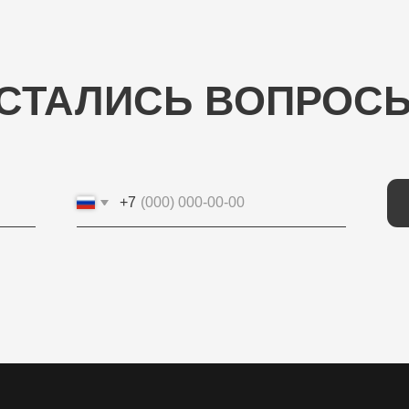
АЛИСЬ ВОПРОСЫ?
+7
ОТП
КОНТАКТНЫЕ ДАННЫЕ
ИП Потапцева Наталья Николаевна
ИНН 700702273520 / ОГРНИП
320703100037721
Юр. адрес: 634040 , г. Томск , ул. Бела Куна