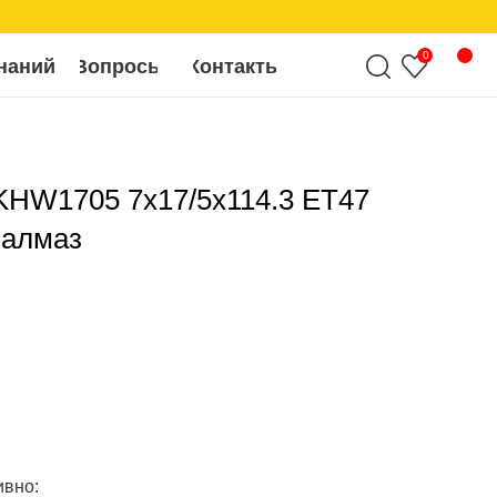
0
росы
Контакты
KHW1705 7x17/5x114.3 ET47
 алмаз
ивно: