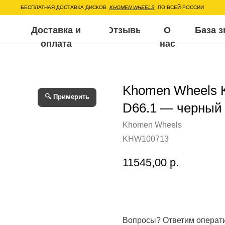
ЕСПЛАТНАЯ ДОСТАВКА ДИСКОВ
KHOMEN WHEELS
ПО ВСЕЙ РОССИИ
Доставка и
Отзывы
О
База знаний
Воп
оплата
нас
Khomen Wheels 
🔍 Примерить
D66.1 — черный
Khomen Wheels
KHW100713
11545,00
р.
Вопросы? Ответим операт