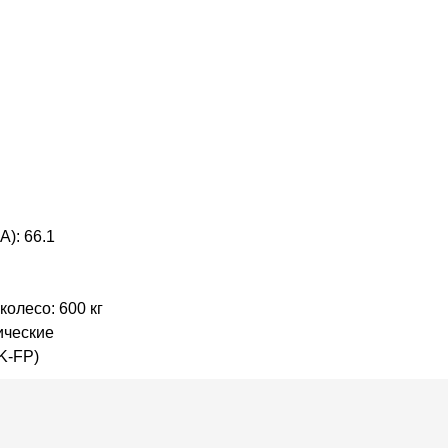
A): 66.1
колесо: 600 кг
ические
K-FP)