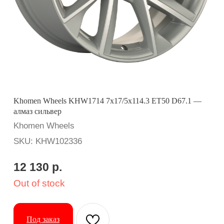
Khomen Wheels KHW1714 7x17/5x114.3 ET50 D67.1 —
алмаз сильвер
Khomen Wheels
SKU:
KHW102336
12 130
р.
Out of stock
Под заказ
Вопросы? Ответим оперативно:
Применимость: CX-5/Seltos
Бренд: Khomen Wheels
Диаметр: 17