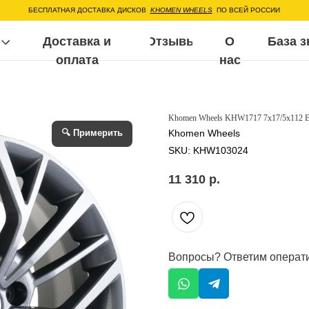
ЕСПЛАТНАЯ ДОСТАВКА ДИСКОВ
KHOMEN WHEELS
ПО ВСЕЙ РОССИИ
Доставка и
Отзывы
О
База знаний
Воп
оплата
нас
Khomen Wheels KHW1717 7x17/5x112 E
🔍 Примерить
Khomen Wheels
SKU:
KHW103024
11 310
р.
Вопросы? Ответим операт