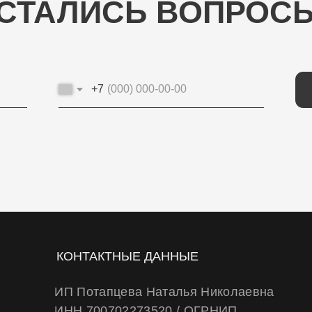
+7
ОТП
КОНТАКТНЫЕ ДАННЫЕ
ИП Потапцева Наталья Николаевна
ИНН 700702273520 / ОГРНИП
320703100037721
Юр. адрес: 634040 , г. Томск , ул. Бела Куна
10-27
Тел.
+79234223466
E-Mail: wheels.berry@yandex.ru