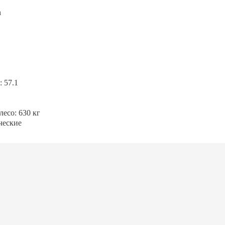
n
 57.1
есо: 630 кг
ческие