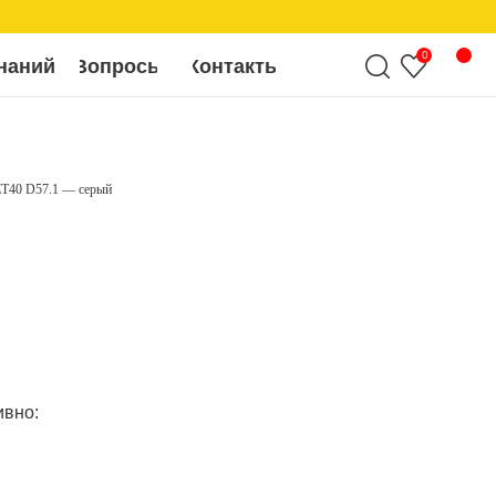
0
росы
Контакты
T40 D57.1 — серый
ивно: