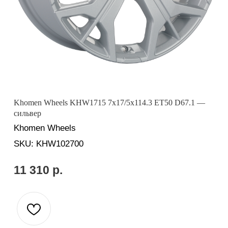
Khomen Wheels KHW1715 7x17/5x114.3 ET50 D67.1 —
сильвер
Khomen Wheels
SKU:
KHW102700
11 310
р.
Вопросы? Ответим оперативно:
Применимость: Seltos
Бренд: Khomen Wheels
Диаметр: 17
Ширина: 7