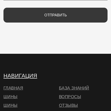
ИП Потапцева Наталья Николаевна
ИНН 700702273520 / ОГРНИП
320703100037721
Юр. адрес: 634040 , г. Томск , ул. Бела Куна 10-
27
Тел.
+79234223466
E-Mail: wheels.berry@yandex.ru
© ВИЛСБЕРИ. 2026
*Instagram — проект Meta Platforms Inc.,
деятельность которой запрещена на
территории РФ
Согласие на использование cookie
в соответствии с
нашей политикой
🔍 Примерить
ОКЕЙ, БОЛЬШЕ НЕ ПОКАЗЫВАТЬ